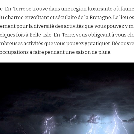
e-En-Terre
se trouve dans une région luxuriante où faune 
u charme envoûtant et séculaire de la Bretagne. Le lieu es
lement pour la diversité des activités que vous pouvez y m
uelques fois à Belle-Isle-En-Terre, vous obligeant à vous cl
ombreuses activités que vous pouvez y pratiquer. Découvrez
 occupations à faire pendant une saison de pluie.