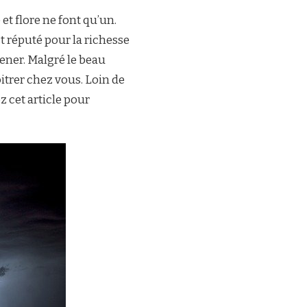
et flore ne font qu’un.
t réputé pour la richesse
ener. Malgré le beau
oitrer chez vous. Loin de
 cet article pour