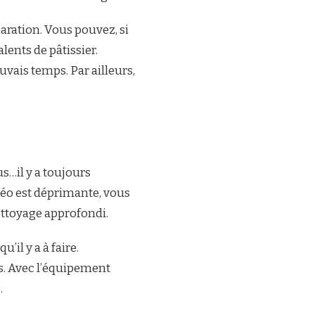
paration. Vous pouvez, si
lents de pâtissier.
auvais temps. Par ailleurs,
s…il y a toujours
téo est déprimante, vous
ettoyage approfondi.
il y a à faire.
s. Avec l’équipement
.