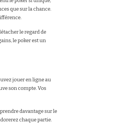
rend le poker si unique,
nces que sur la chance.
ifférence.
détacher le regard de
ains, le poker est un
ouvez jouer en ligne au
ouve son compte. Vos
apprendre davantage sur le
 adorerez chaque partie.