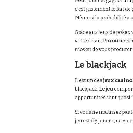
Pour jouer et gagner à la 
c’est justement le fait d
Même si la probabilité a u
Grâce aux jeux de poker, 
votre écran. Pro ou novic
moyen de vous procurer d
Le blackjack
Il est un des
jeux casino
blackjack. Le jeu compo
opportunités sont quasi i
Si vous ne maîtrisez pas 
jeu est d’y jouer. Que vo