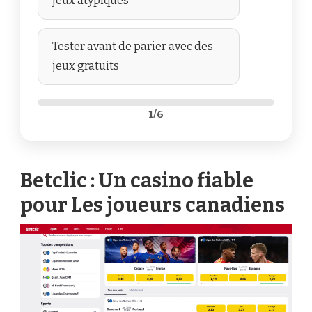
jeux atypiques
Tester avant de parier avec des
jeux gratuits
1/6
Betclic : Un casino fiable
pour Les joueurs canadiens