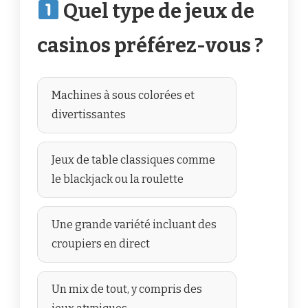
Quel type de jeux de
casinos préférez-vous ?
Machines à sous colorées et
divertissantes
Jeux de table classiques comme
le blackjack ou la roulette
Une grande variété incluant des
croupiers en direct
Un mix de tout, y compris des