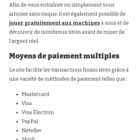
Afin de vous entraîner ou simplement vous
amuser sans risque, il est également possible de
jouer gratuitement aux machines
à sous et de
découvrir de nombreux titres avant de miser de
l’argent réel.
Moyens de paiement multiples
Le site facilite les transactions financières grâce à
une variété de méthodes de paiement telles que :
Mastercard
Visa
Visa Electron
PayPal
Neteller
Skrill