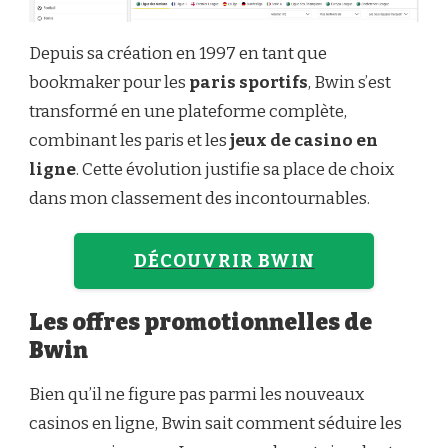
Depuis sa création en 1997 en tant que
bookmaker pour les
paris sportifs
, Bwin s’est
transformé en une plateforme complète,
combinant les paris et les
jeux de casino en
ligne
. Cette évolution justifie sa place de choix
dans mon classement des incontournables.
DÉCOUVRIR BWIN
Les offres promotionnelles de
Bwin
Bien qu’il ne figure pas parmi les nouveaux
casinos en ligne, Bwin sait comment séduire les