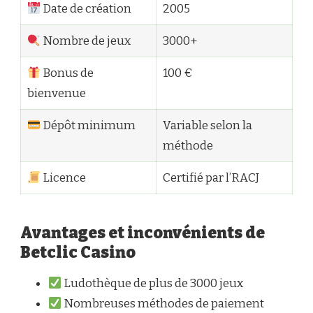
Date de création
2005
Nombre de jeux
3000+
Bonus de
100 €
bienvenue
Dépôt minimum
Variable selon la
méthode
Licence
Certifié par l’RACJ
Avantages et inconvénients de
Betclic Casino
Ludothèque de plus de 3000 jeux
Nombreuses méthodes de paiement