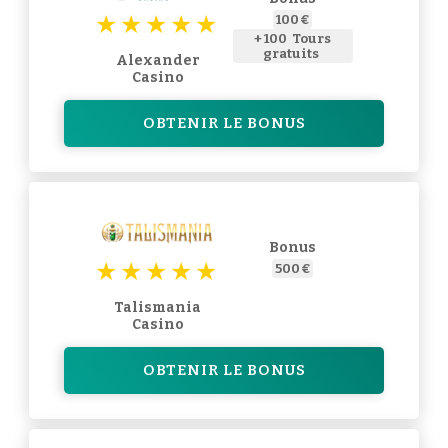
100 €
+
100
Tours
gratuits
Alexander
Casino
OBTENIR LE BONUS
Bonus
500 €
Talismania
Casino
OBTENIR LE BONUS