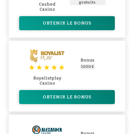
gratuits
Cashed
Casino
OBTENIR LE BONUS
Bonus
1 000 €
Royalistplay
Casino
OBTENIR LE BONUS
Bonus