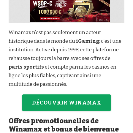
Winamax n’est pas seulement un acteur
historique dans le monde du
iGaming
; c’est une
institution. Active depuis 1998, cette plateforme
rehausse toujours la barre avec ses offres de
paris sportifs
et compte parmi les casinos en
ligne les plus fiables, captivant ainsi une
multitude de passionnés.
DÉCOUVRIR WINAMAX
Offres promotionnelles de
Winamax et bonus de bienvenue