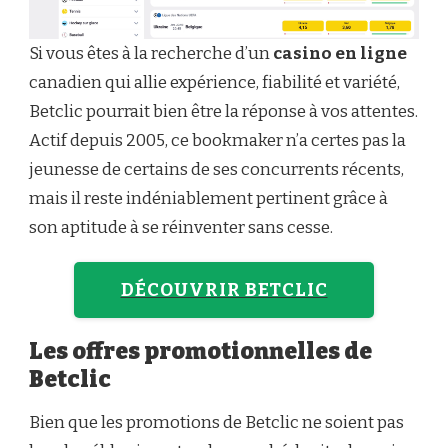
Si vous êtes à la recherche d’un
casino en ligne
canadien qui allie expérience, fiabilité et variété,
Betclic pourrait bien être la réponse à vos attentes.
Actif depuis 2005, ce bookmaker n’a certes pas la
jeunesse de certains de ses concurrents récents,
mais il reste indéniablement pertinent grâce à
son aptitude à se réinventer sans cesse.
DÉCOUVRIR BETCLIC
Les offres promotionnelles de
Betclic
Bien que les promotions de Betclic ne soient pas