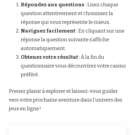
Répondez aux questions
: Lisez chaque
question attentivement et choisissez la
réponse qui vous représente le mieux.
Naviguez facilement
: En cliquant sur une
réponse la question suivante s’affiche
automatiquement.
Obtenez votre résultat
: À la fin du
questionnaire vous découvrirez votre casino
préféré .
Prenez plaisir à explorer et laissez-vous guider
vers votre prochaine aventure dans l’univers des
jeux en ligne !